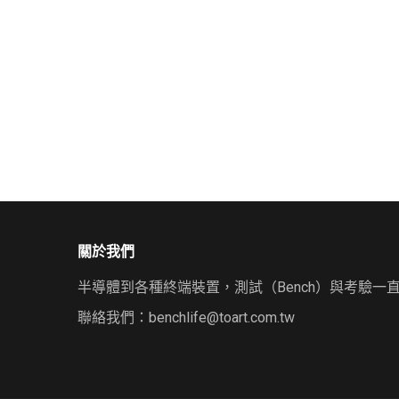
關於我們
半導體到各種終端裝置，測試（Bench）與考驗一
聯絡我們：
benchlife@toart.com.tw