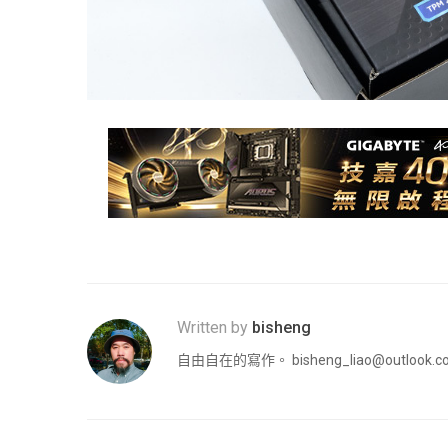
Written by
bisheng
自由自在的寫作。
bisheng_liao@outlook.