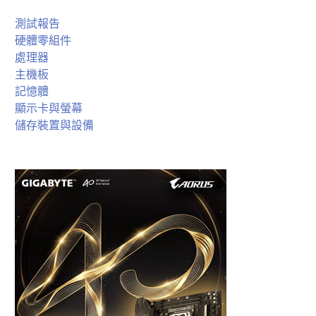
測試報告
硬體零組件
處理器
主機板
記憶體
顯示卡與螢幕
儲存裝置與設備