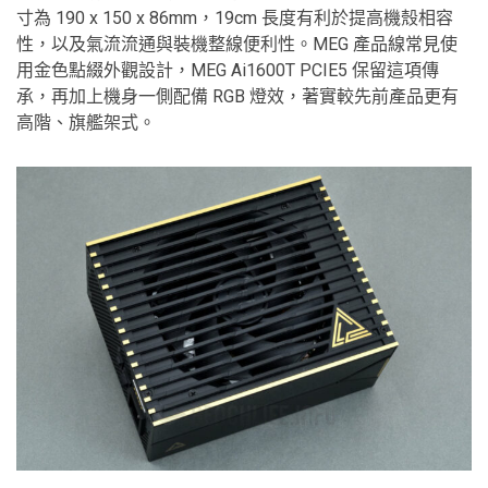
寸為 190 x 150 x 86mm，19cm 長度有利於提高機殼相容
性，以及氣流流通與裝機整線便利性。MEG 產品線常見使
用金色點綴外觀設計，MEG Ai1600T PCIE5 保留這項傳
承，再加上機身一側配備 RGB 燈效，著實較先前產品更有
高階、旗艦架式。