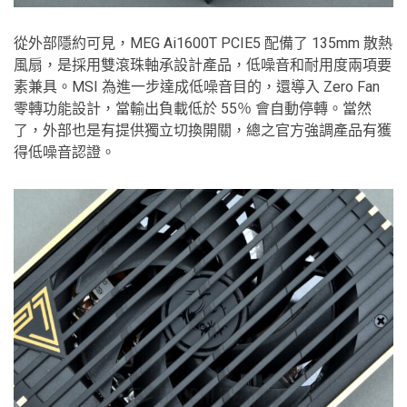
從外部隱約可見，MEG Ai1600T PCIE5 配備了 135mm 散熱
風扇，是採用雙滾珠軸承設計產品，低噪音和耐用度兩項要
素兼具。MSI 為進一步達成低噪音目的，還導入 Zero Fan
零轉功能設計，當輸出負載低於 55％ 會自動停轉。當然
了，外部也是有提供獨立切換開關，總之官方強調產品有獲
得低噪音認證。