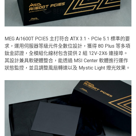
MEG Ai1600T PCIE5 主打符合 ATX 3.1、PCIe 5.1 標準的要
求，運用伺服器等級元件全數位設計，獲得 80 Plus 等多項
鈦金認證，全模組化線材包含提供 2 組 12V-2X6 連接埠。
其設計兼具軟硬體整合，能透過 MSI Center 軟體進行運作
狀態監控，並且調整風扇轉速以及 Mystic Light 燈光效果。