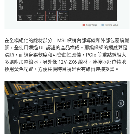
在全模組化的線材部分，MSI 標榜內部導線和外部包覆編織
網，全使用通過 UL 認證的產品構成。那編織網的觸感算是
滑順，而線身柔軟度和可彎曲性頗佳，PCIe 等重點線組大
多還附加整線器。另外像 12V-2X6 線材，連接器部位特地
換用黃色配置，方便裝機時目視是否有確實連接妥當。