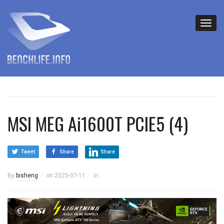
MSI MEG Ai1600T PCIE5 (4)
Tweet
Share
Share
By
bisheng
on
2025-07-11
in