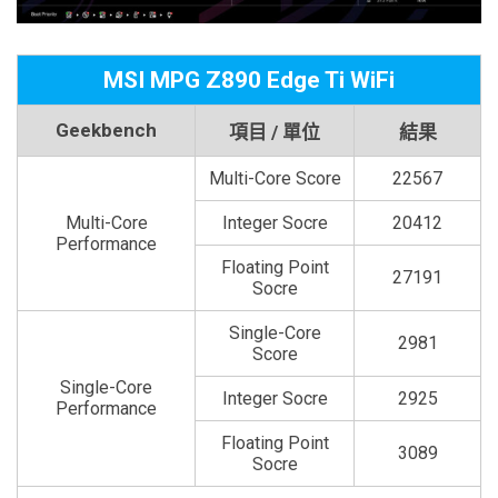
MSI MPG Z890 Edge Ti WiFi
Geekbench
項目 / 單位
結果
Multi-Core Score
22567
Multi-Core
Integer Socre
20412
Performance
Floating Point
27191
Socre
Single-Core
2981
Score
Single-Core
Integer Socre
2925
Performance
Floating Point
3089
Socre