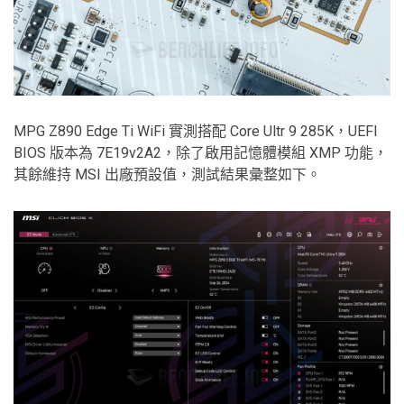
MPG Z890 Edge Ti WiFi 實測搭配 Core Ultr 9 285K，UEFI
BIOS 版本為 7E19v2A2，除了啟用記憶體模組 XMP 功能，
其餘維持 MSI 出廠預設值，測試結果彙整如下。