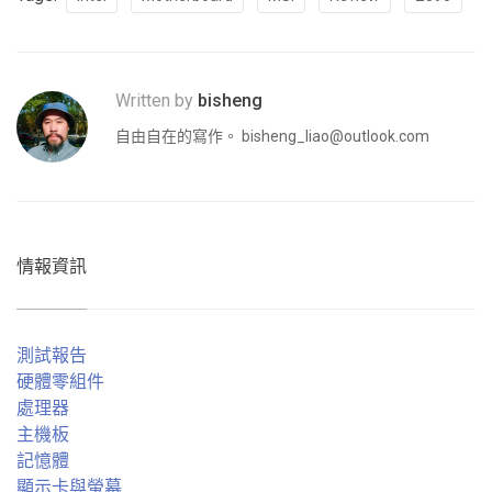
HypCube
617.2926
NormDev (Mops/sec)
372.1671
Written by
bisheng
自由自在的寫作。
bisheng_liao@outlook.com
Dolphin
項目 / 單位
結果
Overall time (Sec)
186
Time spent on meteor-contest (Sec)
35
情報資訊
Time spent on n-body (Sec)
41
Time spent on pi-digits (Sec)
51
測試報告
硬體零組件
Time spent on spectral-norm (Sec)
27
處理器
主機板
記憶體
Blender
項目 / 單位
結果
顯示卡與螢幕