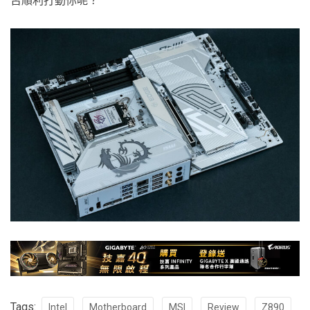
否順利打動你呢？
7-Zip
項目 / 單位
結果
Total Rating (GIPS)
186.638
Compressing (GIPS)
178.363
Decompressing (GIPS)
194.913
3D Particle
項目 / 單位
結果
Movement
Total Score (Mops/sec)
5452.055
3DTrig (Mops/sec)
934.4573
BiPy (Mops/sec)
1854.1149
P1rRjct (Mops/sec)
1154.3584
Cosine (Mops/sec)
519.6646
Tags:
Intel
Motherboard
MSI
Review
Z890