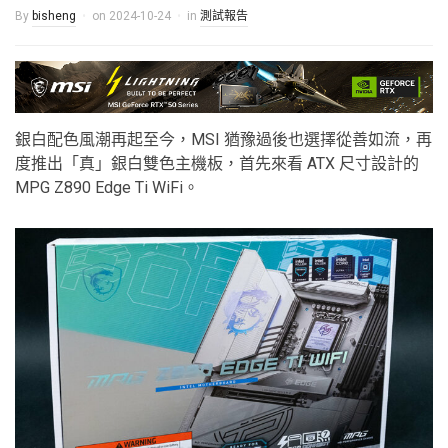
By
bisheng
on
2024-10-24
in
測試報告
銀白配色風潮再起至今，MSI 猶豫過後也選擇從善如流，再
度推出「真」銀白雙色主機板，首先來看 ATX 尺寸設計的
MPG Z890 Edge Ti WiFi。