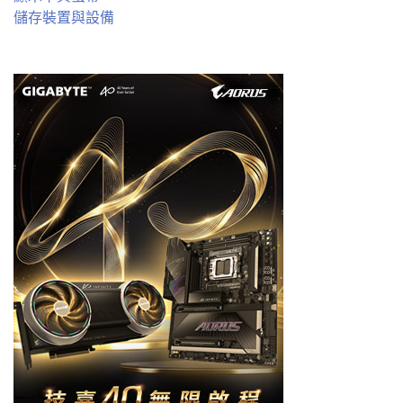
儲存裝置與設備
monster
269.070058
CPU
junkshop
175.353711
classrom
128.972764
monster
5471.932352
GPU - GeForce RTX
junkshop
2672.577205
4090
classrom
2721.662789
Topaz Video AI
項目 / 單位
結果
Benchmark - 4K
Artemis 1X (fps)
9.32
Iris 1X (fps)
8.66
Proteus 1X (fps)
8.97