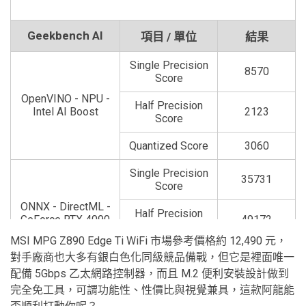
Geekbench AI
項目 / 單位
結果
Single Precision
8570
Score
OpenVINO - NPU -
Half Precision
Intel AI Boost
2123
Score
Quantized Score
3060
Single Precision
35731
Score
ONNX - DirectML -
Half Precision
GeForce RTX 4090
49172
Score
MSI MPG Z890 Edge Ti WiFi 市場參考價格約 12,490 元，
Quantized Score
26198
對手廠商也大多有銀白色化同級競品備戰，但它是裡面唯一
配備 5Gbps 乙太網路控制器，而且 M.2 便利安裝設計做到
完全免工具，可謂功能性、性價比與視覺兼具，這款阿龍能