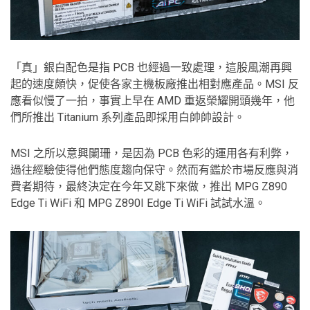
「真」銀白配色是指 PCB 也經過一致處理，這股風潮再興
起的速度頗快，促使各家主機板廠推出相對應產品。MSI 反
應看似慢了一拍，事實上早在 AMD 重返榮耀開頭幾年，他
們所推出 Titanium 系列產品即採用白帥帥設計。
MSI 之所以意興闌珊，是因為 PCB 色彩的運用各有利弊，
過往經驗使得他們態度趨向保守。然而有鑑於市場反應與消
費者期待，最終決定在今年又跳下來做，推出 MPG Z890
Edge Ti WiFi 和 MPG Z890I Edge Ti WiFi 試試水溫。