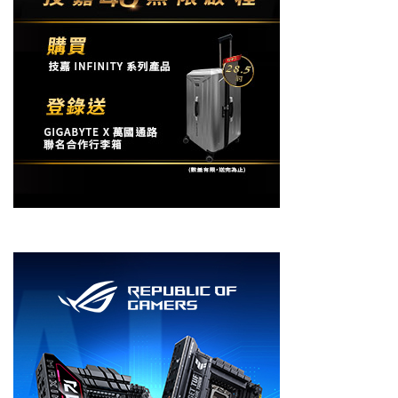
Gaja 1X (fps)
3.39
Nyx 1X (fps)
2.97
Nyx Fast 1X (fps)
5.29
Rhea 4X (fps)
1.06
Apollo (fps)
16.28
APFast (fps)
18.51
4X Slowmo
Chrono s(fps)
7.17
CHFast (fps)
13.65
16X Slowmo
Aion (fps)
15.12
3DMark
項目 / 單位
結果
Score
10186