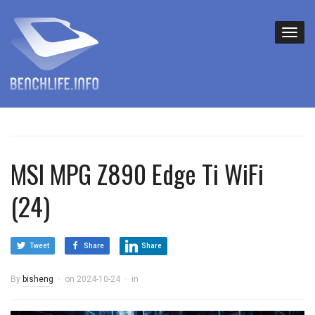
MSI MPG Z890 Edge Ti WiFi
(24)
Tweet
Share
Share
By
bisheng
on
2024-10-24
in