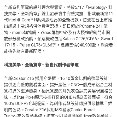
全新系列筆電的設計理念與意涵，將於5/17「MSIology- 科
技美學、全新篇章」線上發表會中完整揭露。搭載最新第11
代Intel ® Core™ H系列處理器的全新機款，首波在台上市推
出超過十款規格供消費者選擇，即日起於PChome 24H購
物、momo購物網、Yahoo購物中心及各大授權經銷門市開
放部分機款預購，預購機款包括Katana GF76/GF66、Sword
17/15、Pulse GL76/GL66等，建議售價$40,900起，消費者
能搶先擁有最新配備。
科技美學、全新篇章– 新世代創作者筆電
全新Creator Z16 採用窄邊框、16:10黃金比例的螢幕設計，
提供更完整的觀看畫面、提升產值。CNC一體成形鋁合金材
質打造的纖薄機身，極具質感的月光灰色調完美展現風格品
味，以True Pixel顯示技術打造的QHD+超高畫質面板，符合
100% DCI-P3色域範圍，為創作者與設計師提供最精準且鮮
明的色彩。Creator Z16採用MSI獨家Cooler Boost
Trinity+高效散熱系統，擁有世界最纖薄的0.1mm散熱葉片，