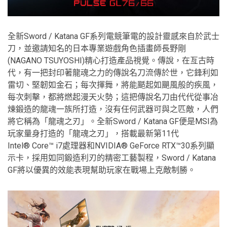
全新Sword / Katana GF系列電競筆電的設計靈感來自於武士
刀，並邀請知名的日本專業遊戲角色插畫師長野剛
(NAGANO TSUYOSHI)精心打造產品視覺。傳說，在亙古時
代，有一把封印著龍魂之力的傳說名刀流傳於世，它鋒利如
雷切、堅韌如金石；每次揮舞，將能颳起如颶風般的疾風，
每次刺擊，都將燃起漫天火勢；這把傳說名刀由代代從事冶
煉鍛造的龍魂一族所打造，沒有任何武器可與之匹敵，人們
將它稱為「龍魂之刃」。全新Sword / Katana GF便是MSI為
玩家量身打造的「龍魂之刃」，搭載最新第11代
Intel® Core™ i7處理器和NVIDIA® GeForce RTX™30系列顯
示卡，採用如同鍛造利刃的精密工藝製程，Sword / Katana
GF將以優異的效能表現幫助玩家在戰場上克敵制勝。