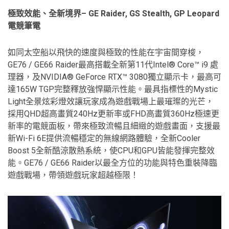
極致效能、全新境界– GE Raider, GS Stealth, GP Leopard
電競筆電
如同太空船以飛快的速度與極致的性能在宇宙間穿梭，
GE76 / GE66 Raider最高搭載全新第11代Intel® Core™ i9 處
理器，及NVIDIA® GeForce RTX™ 3080獨立顯示卡，最高可
達165W TGP完整釋放強悍顯示性能。最具指標性的Mystic
Light全景炫彩燈效讓玩家成為遊戲戰場上最璀璨的光芒，
採用QHD超高畫質240Hz更新率或FHD高畫質360Hz極速更
新率的電競面板，帶來極致流暢且細緻的遊戲畫面，支援最
新Wi-Fi 6E提供流暢穩定的無線網路體驗，全新Cooler
Boost 5全新酷涼散熱系統，使CPU和GPU皆能發揮完整效
能。GE76 / GE66 Raider以最全方位的功能與特色重裝降臨
遊戲戰場，帶領遊戲玩家超越極限！