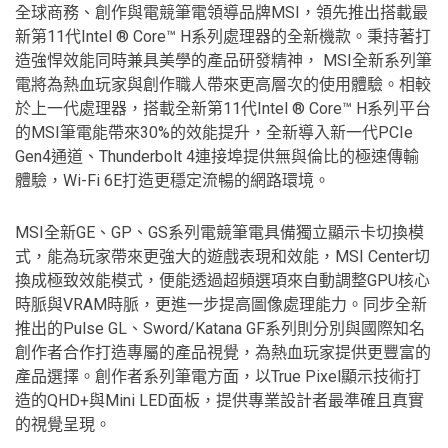
全球商務、創作與電競筆電領導品牌MSI，領先推出搭載最
新第11代Intel ® Core™ H系列處理器的全新機款。秉持著打
造強悍效能同時兼具美學的產品研發精神， MSI全新系列筆
電將為熱血玩家與創作職人帶來更高層次的使用體驗。相較
於上一代處理器，搭載全新第11代Intel ® Core™ H系列平台
的MSI筆電能帶來30%的效能提升，全新導入新一代PCIe
Gen4通道、Thunderbolt 4連接埠提供無與倫比的極速傳輸
體驗，Wi-Fi 6E打造更穩定流暢的網路環境。
MSI全新GE、GP、GS系列電競筆電具備獨立顯示卡切換模
式，能為玩家帶來更強大的遊戲表現和效能，MSI Center切
換成極致效能模式，便能透過超頻選項來自動調整GPU核心
時脈與VRAM時脈，更進一步提高圖像處理能力。同步全新
推出的Pulse GL、Sword/Katana GF系列則分別與國際知名
創作者合作打造專屬的產品視覺，為熱血玩家提供更豐富的
產品選擇。創作者系列筆電方面，以True Pixel顯示技術打
造的QHD+與Mini LED面板，提供專業設計者最準確且真實
的視覺呈現。