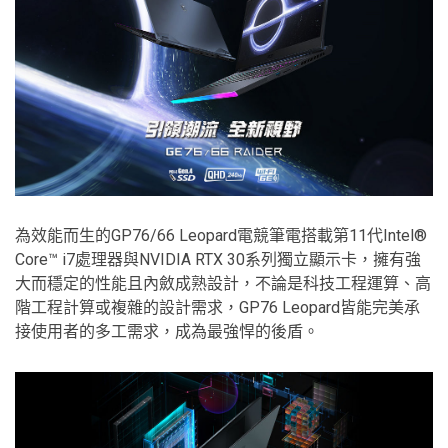
為效能而生的GP76/66 Leopard電競筆電搭載第11代Intel®
Core™ i7處理器與NVIDIA RTX 30系列獨立顯示卡，擁有強
大而穩定的性能且內斂成熟設計，不論是科技工程運算、高
階工程計算或複雜的設計需求，GP76 Leopard皆能完美承
接使用者的多工需求，成為最強悍的後盾。