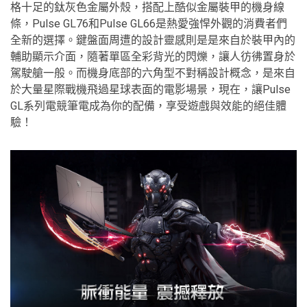
格十足的鈦灰色金屬外殼，搭配上酷似金屬裝甲的機身線
條，Pulse GL76和Pulse GL66是熱愛強悍外觀的消費者們
全新的選擇。鍵盤面周遭的設計靈感則是是來自於裝甲內的
輔助顯示介面，隨著單區全彩背光的閃爍，讓人彷彿置身於
駕駛艙一般。而機身底部的六角型不對稱設計概念，是來自
於大量星際戰機飛過星球表面的電影場景，現在，讓Pulse
GL系列電競筆電成為你的配備，享受遊戲與效能的絕佳體
驗！