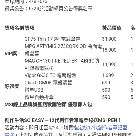
登錄期間：4/8~6/6
得獎公告：6/24於活動網頁公告得獎名單
獎項名稱
獎項
獎品價值
名
GF75 Thin 17.3吋電競筆電
31,900
1
MPG ARTYMIS 273CQRX QD 曲面電
18,900
1
VIP
獎
競螢幕
MAG CH130 I REPELTEK FABRIC防
11,990
1
刮貓抓電競椅
Vigor GK30 TC 電競鍵盤
1,699
2
Clutch GM08 電競滑鼠
699
3
好禮獎
微星USB
590
5
微星自動折傘
590
5
MSI線上品牌旗艦館歡購物節 優惠懶人包
創作生活SO EASY－12代創作者筆電登錄送MSI PEN！
活動內容：即日起至4/24，購買
指定款12代創作者筆記型
電腦
，上網完成產品註冊及活動登錄，可獲得MSI PEN觸控