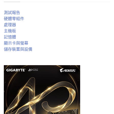
測試報告
硬體零組件
處理器
主機板
記憶體
顯示卡與螢幕
儲存裝置與設備