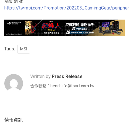
活動網址：
https://tw.msi.com/Promotion/202203_GamimgGear/peripher
Tags:
MSI
Written by
Press Release
合作聯繫：
benchlife@toart.com.tw
情報資訊