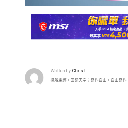
Written by
Chris.L
擺脫束縛，回饋天空；寫作自由，自由寫作