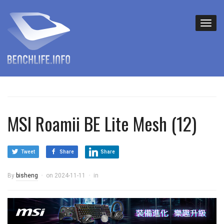
MSI Roamii BE Lite Mesh (12)
Tweet
Share
Share
By
bisheng
on
2024-11-11
in