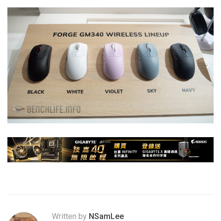
Written by
NSamLee