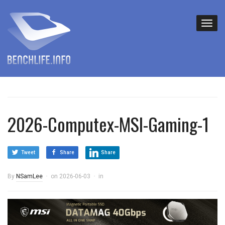
2026-Computex-MSI-Gaming-1
Tweet
Share
Share
By
NSamLee
on
2026-06-03
in