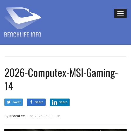
2026-Computex-MSI-Gaming-
14
Tweet
Share
Share
By
NSamLee
on
2026-06-03
in