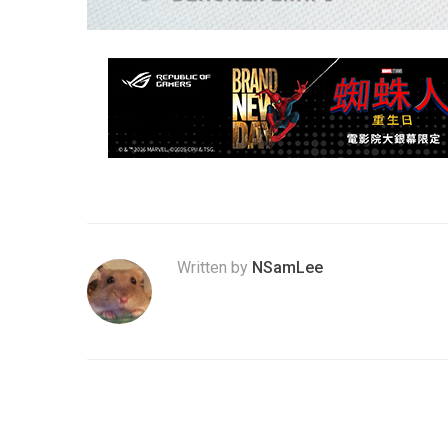
Written by
NSamLee