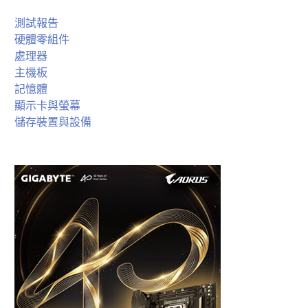
測試報告
硬體零組件
處理器
主機板
記憶體
顯示卡與螢幕
儲存裝置與設備