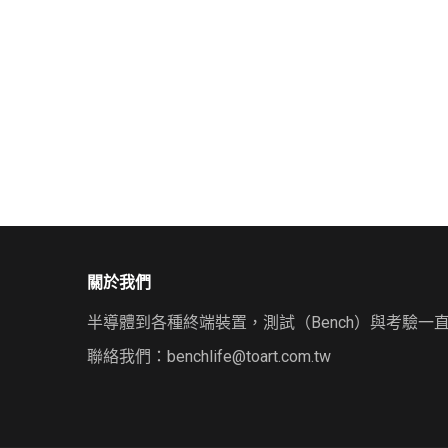
關於我們
半導體到各種終端裝置，測試（Bench）與考驗一
聯絡我們：
benchlife@toart.com.tw