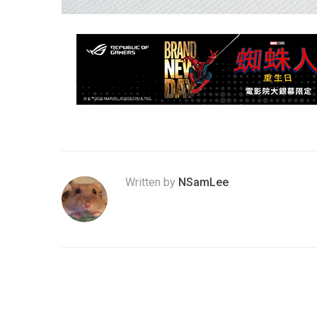
Written by
NSamLee