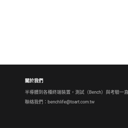
關於我們
半導體到各種終端裝置，測試（Bench）與考驗一
聯絡我們：
benchlife@toart.com.tw