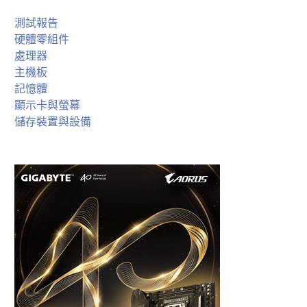
測試報告
硬體零組件
處理器
主機板
記憶體
顯示卡與螢幕
儲存裝置與設備