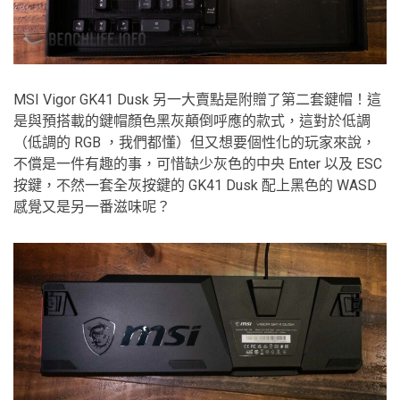
MSI Vigor GK41 Dusk 另一大賣點是附贈了第二套鍵帽！這
是與預搭載的鍵帽顏色黑灰顛倒呼應的款式，這對於低調
（低調的 RGB ，我們都懂）但又想要個性化的玩家來說，
不償是一件有趣的事，可惜缺少灰色的中央 Enter 以及 ESC
按鍵，不然一套全灰按鍵的 GK41 Dusk 配上黑色的 WASD
感覺又是另一番滋味呢？