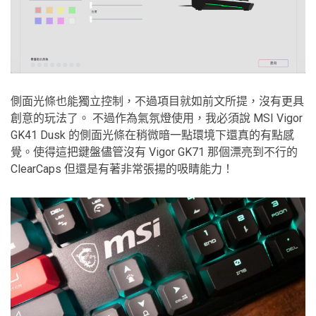
側面光條也能獨立控制，不過項目就如前文所提，沒有更具
創意的玩法了。 不過作為氣氛燈使用，我必須說 MSI Vigor
GK41 Dusk 的側面光條在稍微暗一點環境下還真的有點感
覺。使得這把鍵盤儘管沒有 Vigor GK71 那個漂亮到不行的
ClearCaps 但還是有著非常張揚的吸睛能力！