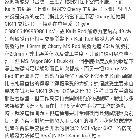
家的新寵兒（當然，重度青軸粉如在下當然不服），而
Kailh 的紅軸（上圖）相對於 Cherry 的紅軸（下圖）對個人
來說是有感的差異（撰此文的當下正用著 Cherry 紅軸與
GK41 交換打），特別在重量感（1
gf
=
0.98066499999801
cN
，故 Kailh Red 觸發力度約為 49
cN
）與觸發行程相互交疊影響下，Kaih Red 觸發力道 49
cN
觸發行程 1.9mm 而 Cherry MX Red 觸發力道 45
cN
觸發行
程2.0mm，算上誤差值以及做工精度，其實理應可以忽略不
計，但 MSI Vigor GK41 Dusk 在一個手腕極度放鬆的狀態下
靠上按鍵就足以觸發而且每次都成，而另一把 Cherry MX
Red 的鍵盤則差一點點力道觸發，感受上似乎是 Kailh 軸體
比較扎實直接的傳導了鍵帽承受的力道；這個感受主要來自
幾次在試著用 GK41 遊玩 《柏德之門 3》這種其實左手雖然
都貼著鍵盤，但工作只有負責開關視窗的遊戲時，發生很多
次誤觸的狀況，反而在打 FPS 這類左手都在工作的遊戲
時，就沒這種問題。但這種都是非常細微而且測試鍵盤為前
提下的心得，對於一個想入手 GK41 的讀者，我會想表達這
鍵盤在習慣手感後會非常的相似於 MSI Vigor GK71 所搭載
的觸發力道僅需 35
gf
的 MSI Sonic Red 軸。