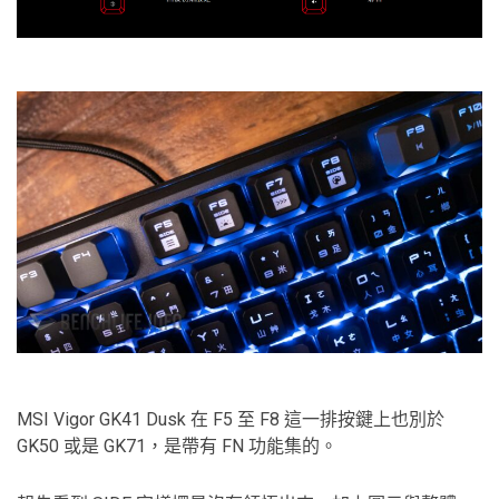
MSI Vigor GK41 Dusk 在 F5 至 F8 這一排按鍵上也別於
GK50 或是 GK71，是帶有 FN 功能集的。