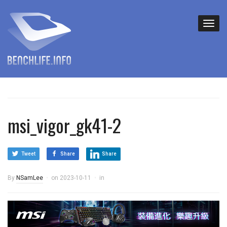
msi_vigor_gk41-2
Tweet
Share
Share
By
NSamLee
on
2023-10-11
in