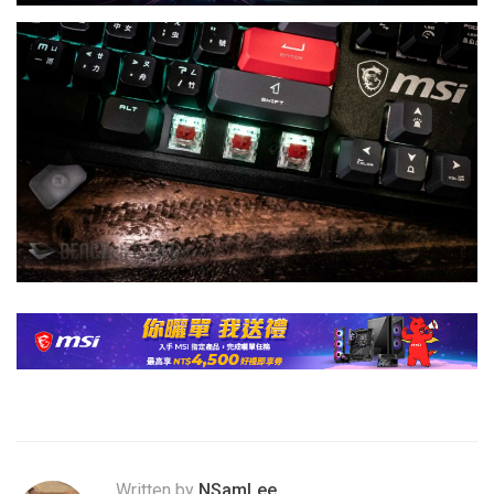
Written by
NSamLee