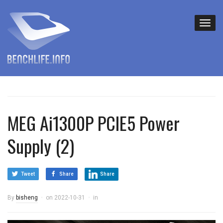
MEG Ai1300P PCIE5 Power
Supply (2)
Tweet
Share
Share
By
bisheng
on
2022-10-31
in