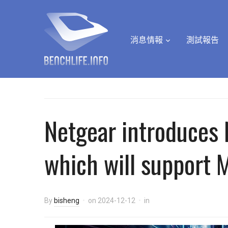
消息情報
測試報告
Netgear introduces 
which will support M
By
bisheng
on
2024-12-12
in