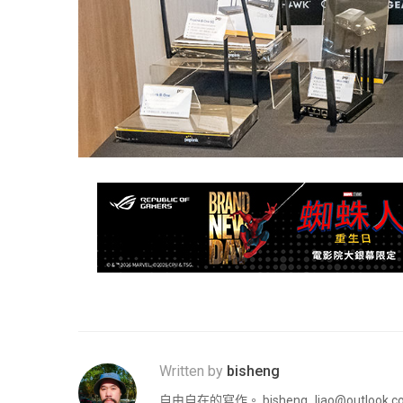
Written by
bisheng
自由自在的寫作。
bisheng_liao@outlook.