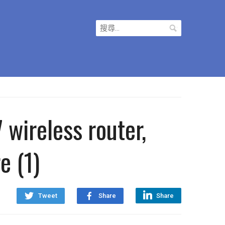
搜
尋
關
鍵
字:
wireless router,
e (1)
Tweet
Share
Share