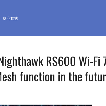
廠商動態
Nighthawk RS600 Wi-Fi 7 
esh function in the futur