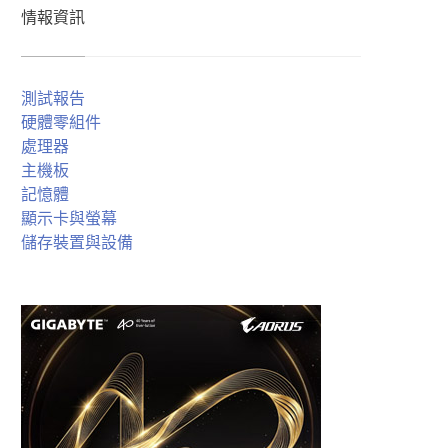
情報資訊
測試報告
硬體零組件
處理器
主機板
記憶體
顯示卡與螢幕
儲存裝置與設備