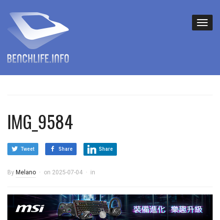
IMG_9584
Tweet
Share
Share
By
Melano
on
2025-07-04
in