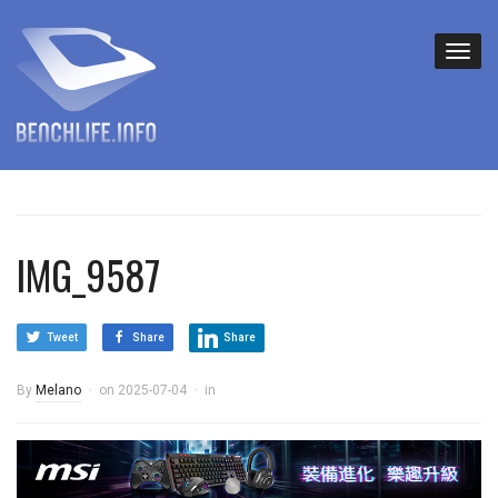
IMG_9587
Tweet
Share
Share
By
Melano
on
2025-07-04
in