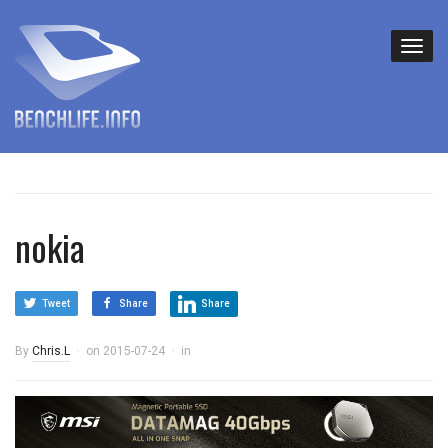
nokia
Tweet
Share
Share
By
Chris.L
on
2015-07-24
in