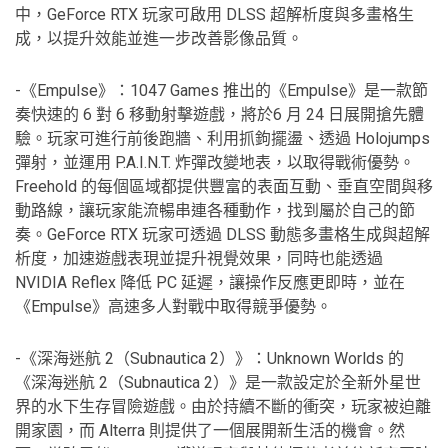
中，GeForce RTX 玩家可啟用 DLSS 超解析度與多畫格生
成，以提升效能並進一步改善影像品質。
-《Empulse》：1047 Games 推出的《Empulse》是一款節
奏快速的 6 對 6 移動射擊遊戲，將於6 月 24 日展開搶先體
驗。玩家可進行前後跑牆、利用抓鉤擺盪、透過 Holojumps
彈射，並運用 P.A.I.N.T. 炸彈改變地表，以取得戰術優勢。
Freehold 的每個區域都提供豐富的表面互動、垂直空間與移
動路線，讓玩家能流暢串連各種動作，找到屬於自己的節
奏。GeForce RTX 玩家可透過 DLSS 動態多畫格生成與超解
析度，加速遊戲表現並提升視覺效果，同時也能透過
NVIDIA Reflex 降低 PC 延遲，讓操作反應更即時，並在
《Empulse》高速多人對戰中取得競爭優勢。
-《深海迷航 2（Subnautica 2）》：Unknown Worlds 的
《深海迷航 2（Subnautica 2）》是一款設定於全新外星世
界的水下生存冒險遊戲。由於持續不斷的衝突，玩家被迫離
開家園，而 Alterra 則提供了一個展開新生活的機會。然