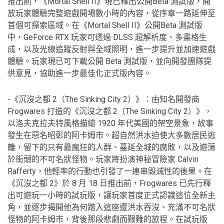
推出前，《Mortal Shell II》現已釋出公開Beta 測試版，開
放玩家體驗完整遊戲開場數小時的內容，從序章一路延伸至
首個可探索區域。在《Mortal Shell II》公開Beta 測試版
中，GeForce RTX 玩家可透過 DLSS 超解析度、多畫格生
成，以及光線追蹤反射與全域照明，進一步提升並加速遊戲
體驗。玩家現已可下載公開 Beta 測試版，並向開發團隊提
供意見，協助進一步最佳化正式版內容。
-《沉沒之都 2（The Sinking City 2）》：由知名開發商
Frogwares 打造的《沉沒之都 2（The Sinking City 2）》，
以洛夫克拉夫特風格描繪 1920 年代美國的架空景象，故事
發生在惡名昭彰的阿卡姆市。超自然洪水迫使大多數居民逃
離，留下的只有最瘋狂的人群、蔓延全城的腐敗，以及遊蕩
於街頭的不可名狀怪物。玩家將扮演神秘冒險家 Calvin
Rafferty，他輕率的行動也引發了一連串毀滅性的後果。在
《沉沒之都 2》於 8 月 18 日推出前，Frogwares 已先行釋
出可遊玩一小時的試玩版，讓玩家首度正式認識這位全新主
角，並逐步揭開他為何踏入這座遭洪水吞沒、充滿不可名狀
怪物的阿卡姆市，背後那段悲劇而艱難的旅程。在試玩版