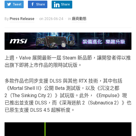
Tweet
Share
Share
By
Press Release
on
2026-06-24
in
廠商動態
上週，Valve 展開最新一屆 Steam 新品節，讓開發者得以推
出旗下即將上市作品的限時試玩版。
多款作品也同步支援 DLSS 與其他 RTX 技術，其中包括
《Mortal Shell II》公開 Beta 測試版，以及《沉沒之都
2（The Sinking City 2）》試玩版。此外，《Empulse》現
已推出並支援 DLSS，而《深海迷航 2（Subnautica 2）》也
已原生支援 DLSS 4.5 超解析度。