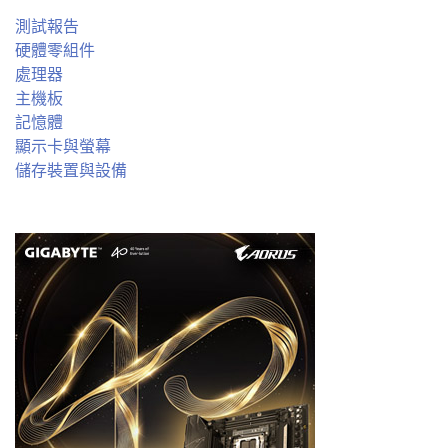
測試報告
硬體零組件
處理器
主機板
記憶體
顯示卡與螢幕
儲存裝置與設備