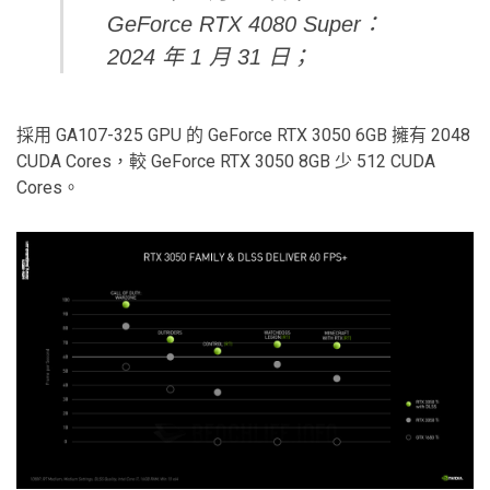
GeForce RTX 4080 Super：
2024 年 1 月 31 日；
採用 GA107-325 GPU 的 GeForce RTX 3050 6GB 擁有 2048
CUDA Cores，較 GeForce RTX 3050 8GB 少 512 CUDA
Cores。