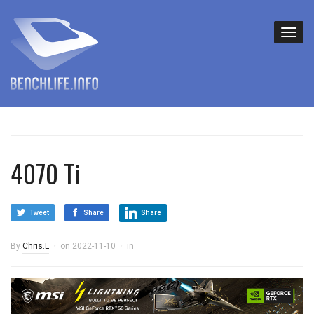
4070 Ti
Tweet
Share
Share
By
Chris.L
on
2022-11-10
in