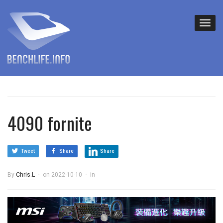
4090 fornite
Tweet
Share
Share
By
Chris.L
on
2022-10-10
in