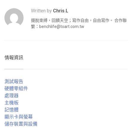
Written by
Chris.L
擺脫束縛，回饋天空；寫作自由，自由寫作。 合作聯
繫：
benchlife@toart.com.tw
情報資訊
測試報告
硬體零組件
處理器
主機板
記憶體
顯示卡與螢幕
儲存裝置與設備