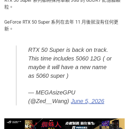
RTX 50 Super 系列都將採用單顆 3GB 的 GDDR7 記憶體顆
粒。
GeForce RTX 50 Super 系列在去年 11 月後就沒有任何更
新。
RTX 50 Super is back on track.
This time includes 5060 12G ( or
maybe it will have a new name
as 5060 super )
— MEGAsizeGPU
(@Zed__Wang)
June 5, 2026