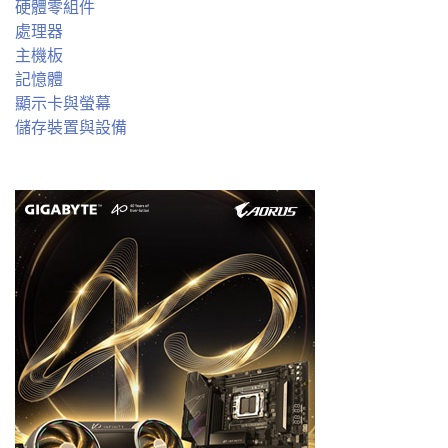
硬體零組件
處理器
主機板
記憶體
顯示卡與螢幕
儲存裝置與設備