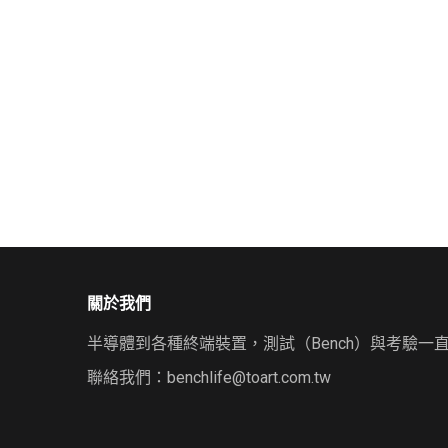
關於我們
半導體到各種終端裝置，測試（Bench）與考驗一
聯絡我們：
benchlife@toart.com.tw