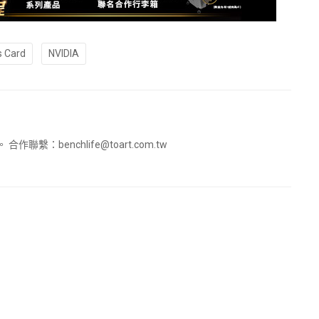
s Card
NVIDIA
。 合作聯繫：
benchlife@toart.com.tw