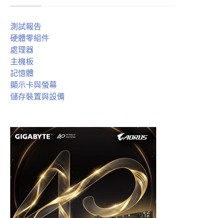
測試報告
硬體零組件
處理器
主機板
記憶體
顯示卡與螢幕
儲存裝置與設備