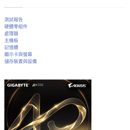
測試報告
硬體零組件
處理器
主機板
記憶體
顯示卡與螢幕
儲存裝置與設備