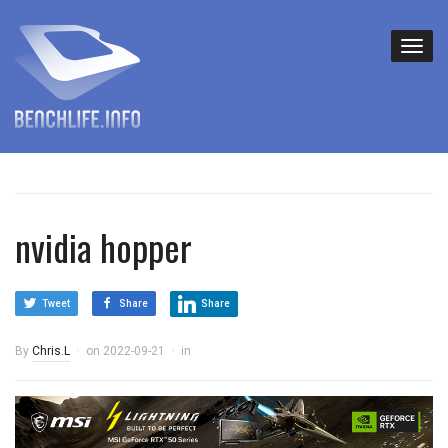
nvidia hopper
Tweet
Share
Share
By
Chris.L
on
2022-09-21
in