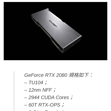
GeForce RTX 2080 規格如下：
– TU104；
– 12nm NFF；
– 2944 CUDA Cores；
– 60T RTX-OPS；