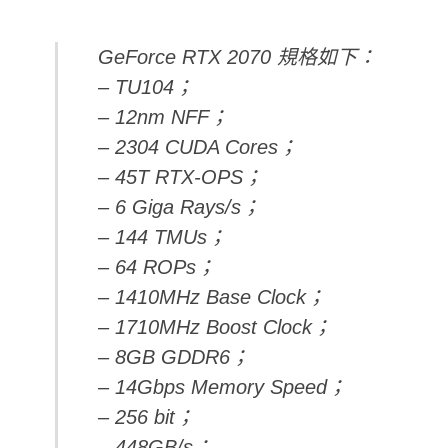
GeForce RTX 2070 規格如下：
– TU104；
– 12nm NFF；
– 2304 CUDA Cores；
– 45T RTX-OPS；
– 6 Giga Rays/s；
– 144 TMUs；
– 64 ROPs；
– 1410MHz Base Clock；
– 1710MHz Boost Clock；
– 8GB GDDR6；
– 14Gbps Memory Speed；
– 256 bit；
– 448GB/s；