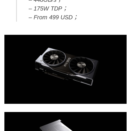
– 175W TDP；
– From 499 USD；