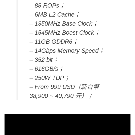
– 88 ROPs；
– 6MB L2 Cache；
– 1350MHz Base Clock；
– 1545MHz Boost Clock；
– 11GB GDDR6；
– 14Gbps Memory Speed；
– 352 bit；
– 616GB/s；
– 250W TDP；
– From 999 USD（新台幣
38,900 ~ 40,790 元）；