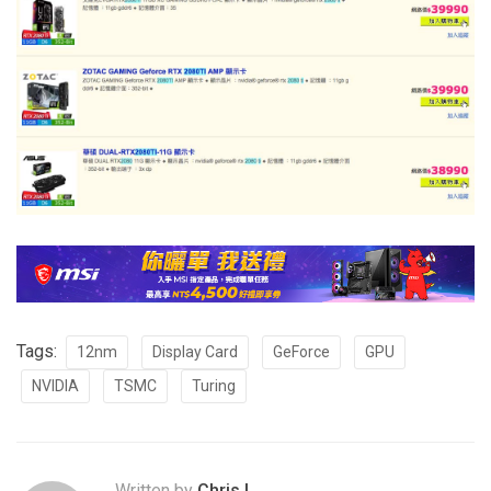
Tags:
12nm
Display Card
GeForce
GPU
NVIDIA
TSMC
Turing
Written by
Chris.L