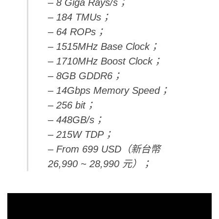
– 8 Giga Rays/s；
– 184 TMUs；
– 64 ROPs；
– 1515MHz Base Clock；
– 1710MHz Boost Clock；
– 8GB GDDR6；
– 14Gbps Memory Speed；
– 256 bit；
– 448GB/s；
– 215W TDP；
– From 699 USD（新台幣
26,990 ~ 28,990 元）；