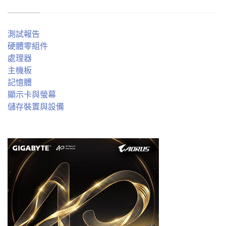
測試報告
硬體零組件
處理器
主機板
記憶體
顯示卡與螢幕
儲存裝置與設備