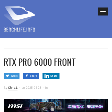
RTX PRO 6000 FRONT
Tweet
Share
Share
By
Chris.L
on
2025-04-28
in