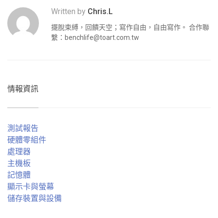
Written by
Chris.L
擺脫束縛，回饋天空；寫作自由，自由寫作。 合作聯
繫：
benchlife@toart.com.tw
情報資訊
測試報告
硬體零組件
處理器
主機板
記憶體
顯示卡與螢幕
儲存裝置與設備