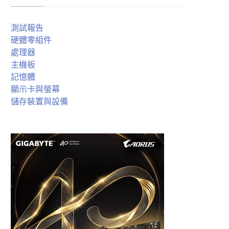
測試報告
硬體零組件
處理器
主機板
記憶體
顯示卡與螢幕
儲存裝置與設備