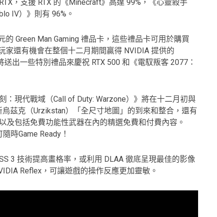
RTX，支援 RTX 的《Minecraft》高達 99%，《心靈殺手
blo IV）》則有 96%。
元的 Green Man Gaming 禮品卡，這些禮品卡可用於購買
玩家還有機會在整個十二月期間贏得 NVIDIA 提供的
舉，將送出一些特別禮品來慶祝 RTX 500 和《電馭叛客 2077：
代戰域（Call of Duty: Warzone）》將在十二月初與
茲克（Urzikstan）「全尺寸地圖」的到來和整合，還有
模式，以及包括免費功能性武器在內的精選免費和付費內容。
隨時Game Ready！
LSS 3 技術提高畫格率，或利用 DLAA 徹底呈現最佳的影像
VIDIA Reflex，可讓遊戲的操作反應更加靈敏。