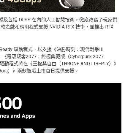
光線追蹤及包括 DLSS 在內的人工智慧技術，徹底改寫了玩家們
款遊戲和應用程式支援 NVIDIA RTX 技術，並推出 RTX
me Ready 驅動程式，以支援《決勝時刻：現代戰爭III
）》第一季、《電馭叛客2077：終極典藏版（Cyberpunk 2077:
最新版驅動程式將在《王權與自由（THRONE AND LIBERTY）》
f Pandora）》兩款遊戲上市首日提供支援。