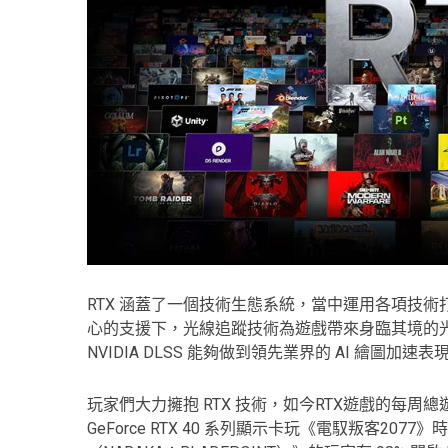
RTX 涵蓋了一個技術生態系統，當中運用各項技術
心的支援下，光線追蹤技術為遊戲帶來身臨其境的光線
NVIDIA DLSS 能夠做到領先業界的 AI 繪圖
玩家們大力擁抱 RTX 技術，如今RTX遊戲的每周總
GeForce RTX 40 系列顯示卡玩《電馭叛客2