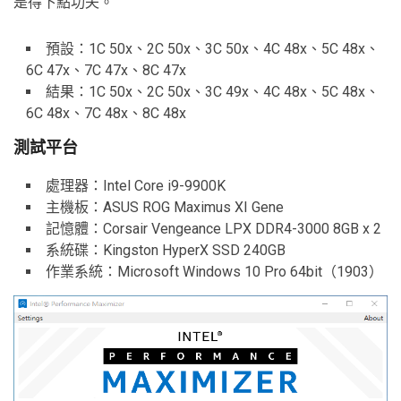
是得下點功夫。
預設：1C 50x、2C 50x、3C 50x、4C 48x、5C 48x、
6C 47x、7C 47x、8C 47x
結果：1C 50x、2C 50x、3C 49x、4C 48x、5C 48x、
6C 48x、7C 48x、8C 48x
測試平台
處理器：Intel Core i9-9900K
主機板：ASUS ROG Maximus XI Gene
記憶體：Corsair Vengeance LPX DDR4-3000 8GB x 2
系統碟：Kingston HyperX SSD 240GB
作業系統：Microsoft Windows 10 Pro 64bit（1903）