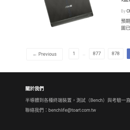
By
Ch
預期
圖已
1
...
877
878
← Previous
關於我們
半導體到各種終端裝置，測試（Bench）與考驗一
聯絡我們：
benchlife@toart.com.tw