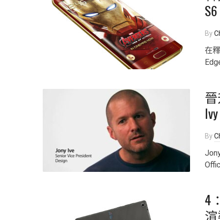
S
By
Ch
在釋
Ed
晉升
I
By
Ch
Jon
Offi
4
渲