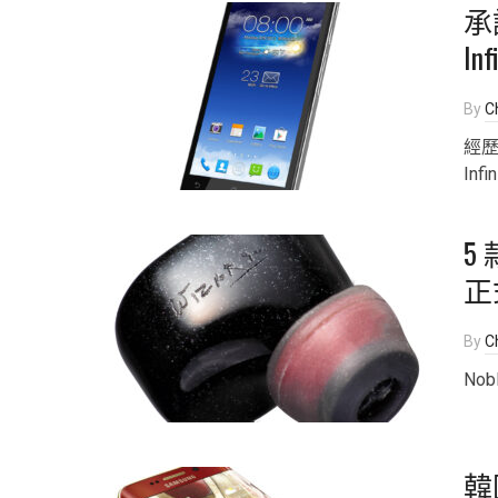
承
In
By
Ch
經歷
Inf
5
正
By
Ch
No
韓國