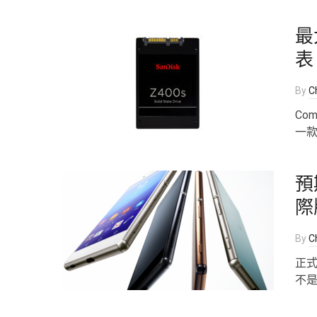
最大
表
By
Ch
Co
一
預期
際版
By
Ch
正
不是 