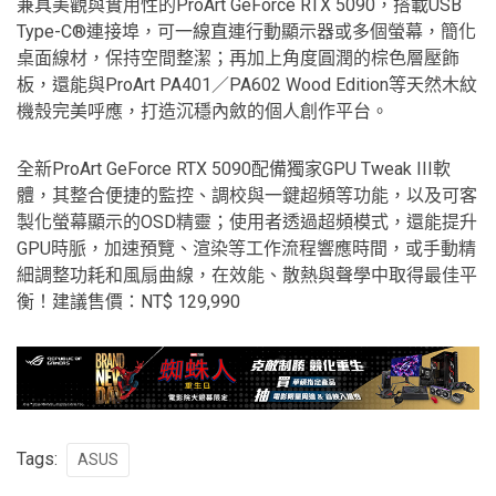
兼具美觀與實用性的ProArt GeForce RTX 5090，搭載USB
Type-C®連接埠，可一線直連行動顯示器或多個螢幕，簡化
桌面線材，保持空間整潔；再加上角度圓潤的棕色層壓飾
板，還能與ProArt PA401／PA602 Wood Edition等天然木紋
機殼完美呼應，打造沉穩內斂的個人創作平台。
全新ProArt GeForce RTX 5090配備獨家GPU Tweak III軟
體，其整合便捷的監控、調校與一鍵超頻等功能，以及可客
製化螢幕顯示的OSD精靈；使用者透過超頻模式，還能提升
GPU時脈，加速預覽、渲染等工作流程響應時間，或手動精
細調整功耗和風扇曲線，在效能、散熱與聲學中取得最佳平
衡！建議售價：NT$ 129,990
Tags:
ASUS