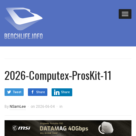
2026-Computex-ProsKit-11
Tweet
Share
Share
By
NSamLee
on
2026-06-04
in