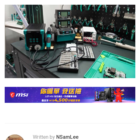
Written by
NSamLee