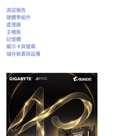
測試報告
硬體零組件
處理器
主機板
記憶體
顯示卡與螢幕
儲存裝置與設備