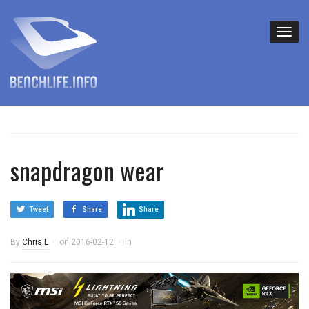
snapdragon wear
Tweet
Share
Share
By
Chris.L
on
2016-02-12
in