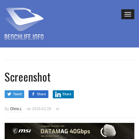
Screenshot
Tweet
Share
Share
By
Chris.L
on
2025-02-28
in