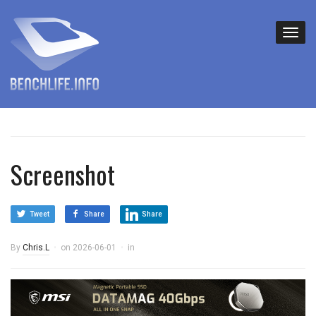
Screenshot
Tweet
Share
Share
By
Chris.L
on
2026-06-01
in