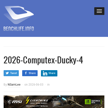
2026-Computex-Ducky-4
Tweet
Share
Share
By
NSamLee
on
2026-06-03
in