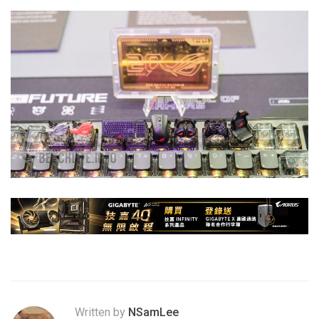
Written by
NSamLee