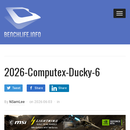
2026-Computex-Ducky-6
Tweet
Share
Share
By
NSamLee
on
2026-06-03
in