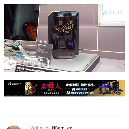
Written by
NSamLee