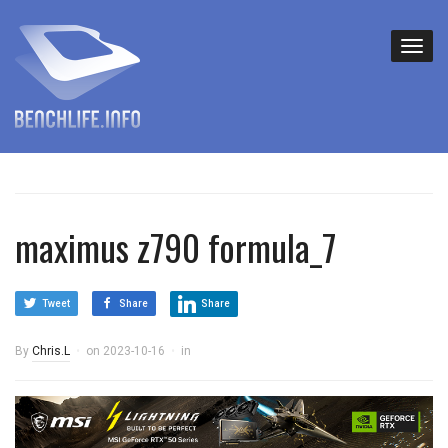
maximus z790 formula_7
Tweet
Share
Share
By
Chris.L
on
2023-10-16
in