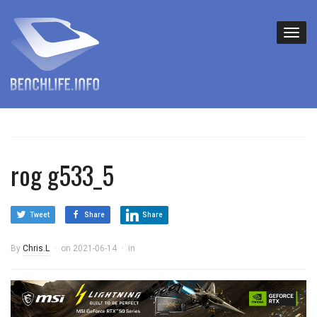
rog g533_5
Tweet
Share
Share
By
Chris.L
on
2021-06-14
in