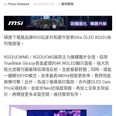
By
Press Release
on
2025-07-25
in
廠商動態
碩旗下電競品牌ROG玩家共和國今發表Strix OLED XG32U系
列電競螢。
XG32UCWMG / XG32UCWG兩款主力機種獨步全球，採用
TrueBlack Glossy表面處理的4K WOLED顯示面板，強大防
眩光塗層可顯著降低環境反射，怎麼看都舒適；同時，還能
一鍵瞬切FHD模式，坐享最高480Hz極致更新率，剽悍效能
無懈可擊！此外，為減少螢幕烙印風險，亦內建OLED Care
Pro尖端技術，並結合Neo近接感測器，再加上全新支架設
計，將釋放更多桌面空間，維持整齊有序。