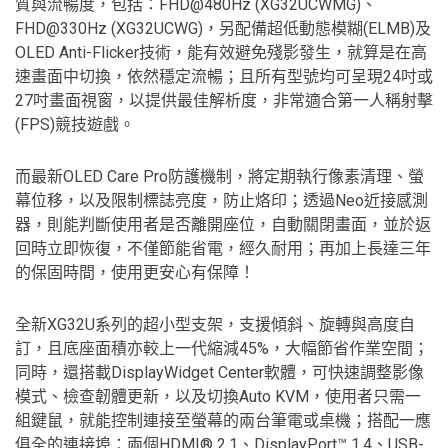
質與流暢度，包括：FHD@480Hz (XG32UCWMG)、
FHD@330Hz (XG32UCWG)，另配備超低動態模糊(ELMB)及
OLED Anti-Flicker技術，能有效避免殘影發生，就算是在高
速畫面中切換，依然穩定流暢；且所有型號均可呈現24吋或
27吋畫面視窗，以提供最佳解析度，非常適合第一人稱射擊
(FPS)競技遊戲。
而最新OLED Care Pro防護機制，將定期執行像素清理、螢
幕位移，以及限制標誌亮度，防止烙印；透過Neo近接感測
器，則能判斷使用者是否離開座位，自動關閉畫面，並於返
回時立即恢復，不僅節能省電，經久耐用；再加上長達三年
的保固時間，使用更安心有保障！
全新XG32U系列的超小型支架，支援傾斜、旋轉與高度自
訂，且底座面積亦較上一代縮減45%，大幅節省作業空間；
同時，還搭載DisplayWidget Center軟體，可快速調整影像
模式、檢查韌體更新，以及切換Auto KVM，使用者只需一
組鍵鼠，就能控制連接至螢幕的兩台筆電或桌機；搭配一應
俱全的連接埠：兩個HDMI® 2.1、DisplayPort™ 1.4、USB-