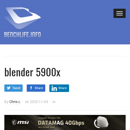
blender 5900x
Tweet
Share
Share
By
Chris.L
on
2020-11-04
in