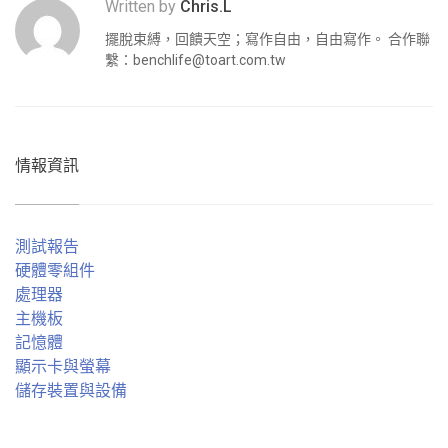
Written by
Chris.L
擺脫束縛，回饋天空；寫作自由，自由寫作。 合作聯
繫：
benchlife@toart.com.tw
情報資訊
測試報告
硬體零組件
處理器
主機板
記憶體
顯示卡與螢幕
儲存裝置與設備