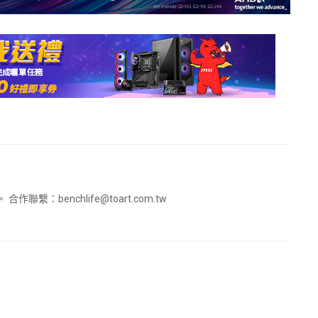
。 合作聯繫：
benchlife@toart.com.tw