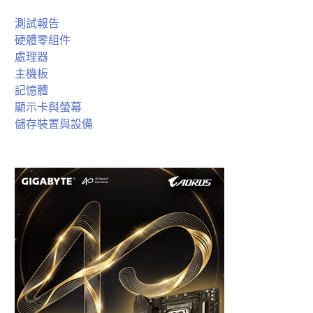
測試報告
硬體零組件
處理器
主機板
記憶體
顯示卡與螢幕
儲存裝置與設備