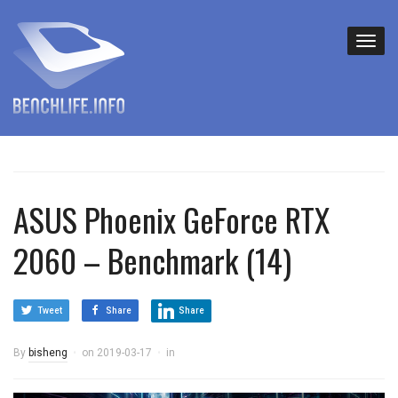
ASUS Phoenix GeForce RTX
2060 – Benchmark (14)
Tweet
Share
Share
By
bisheng
on
2019-03-17
in