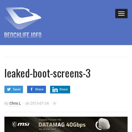
leaked-boot-screens-3
Tweet
Share
Share
By
Chris.L
on
2015-07-24
in