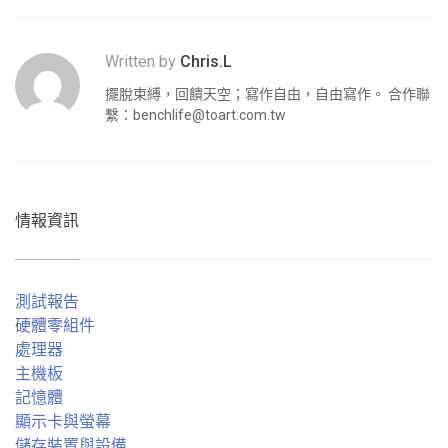
Written by
Chris.L
擺脫束縛，回饋天空；寫作自由，自由寫作。 合作聯
繫：
benchlife@toart.com.tw
情報資訊
測試報告
硬體零組件
處理器
主機板
記憶體
顯示卡與螢幕
儲存裝置與設備